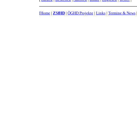
[
Home
|
ZSfHD
|
ÖGHD Projekte
|
Links
|
Termine & News