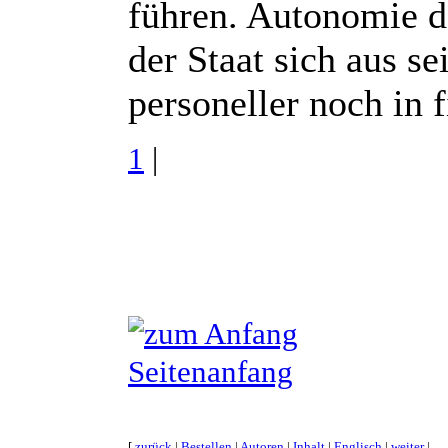
führen. Autonomie da
der Staat sich aus s
personeller noch in f
1
|
Seitenanfang
[
zurück
|
Bestellen
|
Autoren
|
Inhalt
|
Englisch
|
weiter
|