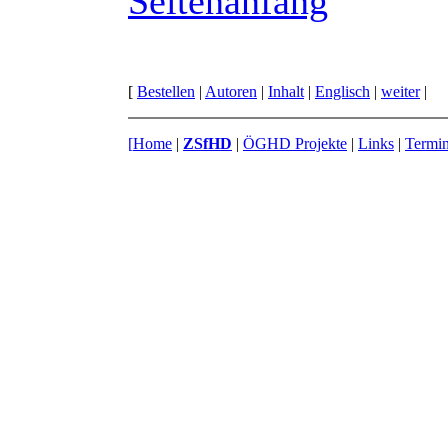
Seitenanfang
[
Bestellen
|
Autoren
|
Inhalt
|
Englisch
|
weiter
|
[
Home
|
ZSfHD
|
ÖGHD Projekte
|
Links
|
Termi