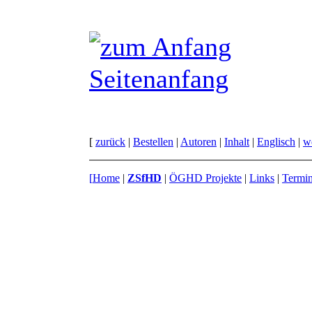
Seitenanfang
[
zurück
|
Bestellen
|
Autoren
|
Inhalt
|
Englisch
|
we
[
Home
|
ZSfHD
|
ÖGHD Projekte
|
Links
|
Termi