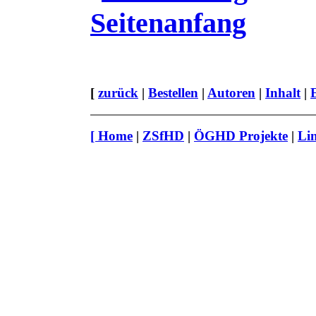
Seitenanfang
[
zurück
|
Bestellen
|
Autoren
|
Inhalt
|
[
Home
|
ZSfHD
|
ÖGHD Projekte
|
Li