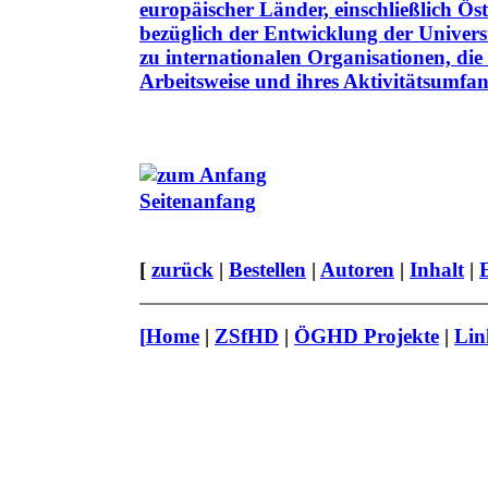
europäischer Länder, einschließlich Ö
bezüglich der Entwicklung der Universi
zu internationalen Organisationen, die
Arbeitsweise und ihres Aktivitätsumfan
Seitenanfang
[
zurück
|
Bestellen
|
Autoren
|
Inhalt
|
[
Home
|
ZSfHD
|
ÖGHD Projekte
|
Lin