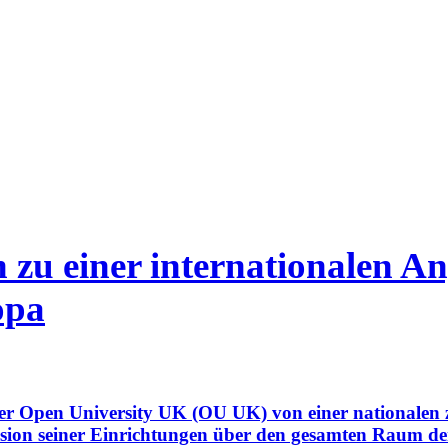
n zu einer internationalen A
opa
der Open University UK (OU UK) von einer nationalen 
nsion seiner Einrichtungen über den gesamten Raum d