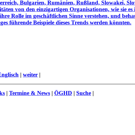
sterreich, Bulgarien, Rumänien, Rußland, Slowakei, Slo
täten von den einzigartigen Organisationen, wie sie es
 ihre Rolle im geschäftlichen Sinne verstehen, und beh
ges führende Beispiele dieses Trends werden könnten.
Englisch
|
weiter
|
ks
|
Termine & News
|
ÖGHD
|
Suche
|